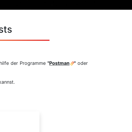
sts
thilfe der Programme
"
Postman
"
oder
kannst.