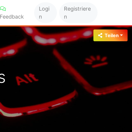
Logi
Registriere
Feedback
n
n
Teilen
s