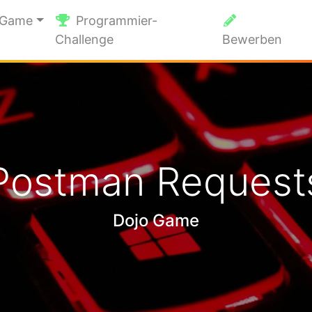
 Game
Programmier-
Challenge
Bewerben
Postman Request
Dojo Game