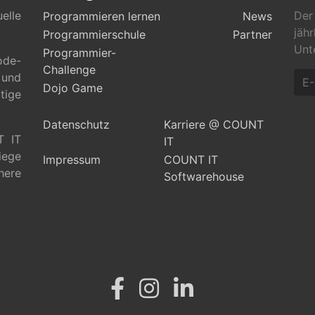
elle
Der
Programmieren lernen
News
jäh
Programmierschule
Partner
Unt
Programmier-
ode-
Challenge
 und
Dojo Game
tige
Datenschutz
Karriere @ COUNT
T IT
IT
siege
Impressum
COUNT IT
here
Softwarehouse