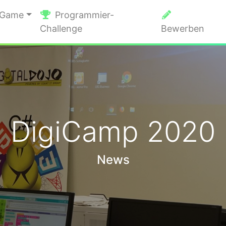
 Game
Programmier-
Challenge
Bewerben
DigiCamp 2020
News