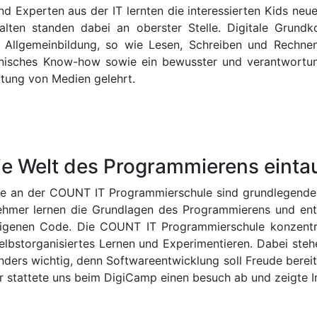
nd Experten aus der IT lernten die interessierten Kids ne
alten standen dabei an oberster Stelle. Digitale Grund
der Allgemeinbildung, so wie Lesen, Schreiben und Rech
hnisches Know-how sowie ein bewusster und verantwortun
rtung von Medien gelehrt.
ie Welt des Programmierens eint
hme an der COUNT IT Programmierschule sind grundlegende
ehmer lernen die Grundlagen des Programmierens und entwi
n eigenen Code. Die COUNT IT Programmierschule konzent
lbstorganisiertes Lernen und Experimentieren. Dabei stehen
nders wichtig, denn Softwareentwicklung soll Freude berei
stattete uns beim DigiCamp einen besuch ab und zeigte I