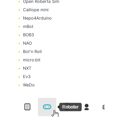
Open Roberta Sim
Calliope mini
Nepo4Arduino
mBot
BOB3
NAO
Bot'n Roll
micro:bit
NXT
Ev3
WeDo