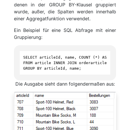
denen in der GROUP BY-Klausel gruppiert
wurde, außer, die Spalten werden innerhalb
einer Aggregatfunktion verwendet.
Ein Beispiel für eine SQL Abfrage mit einer
Gruppierung:
SELECT
articleId
, 
name
, 
COUNT
 (
*
) 
AS
Bestellun
FROM
article
INNER
JOIN
orderarticle
ON
id
=
a
GROUP
BY
articleId
, 
name
;
Die Ausgabe sieht dann folgendermaßen aus: