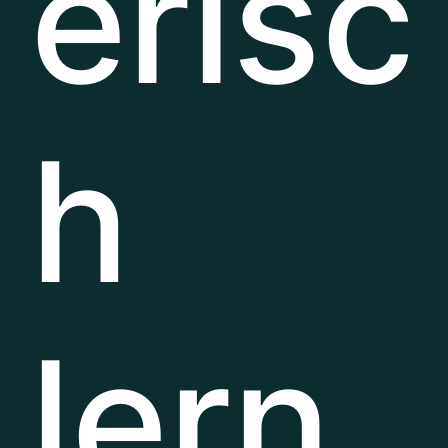
erisc
h
lern