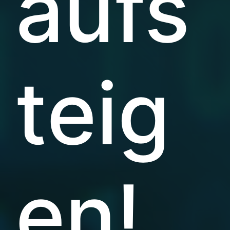
aufs
teig
en!