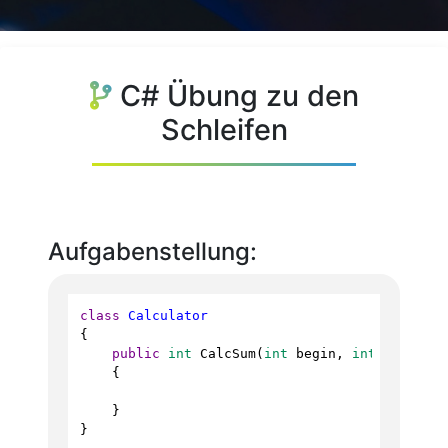
C# Übung zu den
Schleifen
Aufgabenstellung:
class
Calculator
{
public
int
CalcSum
(
int
begin
, 
int
end
)
    {
    }
}