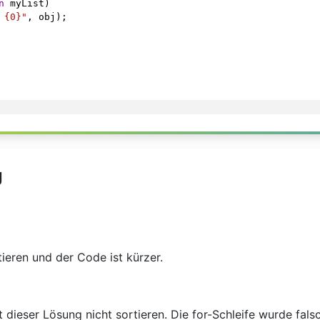
n
myList
)
 {0}"
, 
obj
);
g
tieren und der Code ist kürzer.
t dieser Lösung nicht sortieren. Die for-Schleife wurde fal