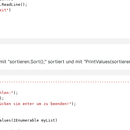
.
ReadLine
();
xit"
)
t "sortieren.Sort();" sortiert und mit "PrintValues(sortier
--------------------------------------------------------
hlen:"
);
);
ücken sie enter um zu beenden!"
);
alues
(
IEnumerable
myList
)