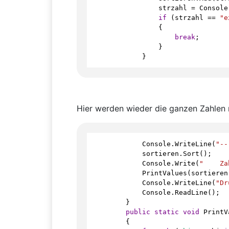
strzahl
=
Console
if
 (
strzahl
==
"e
                {
break
;
                }
            }
Hier werden wieder die ganzen Zahlen mi
Console
.
WriteLine
(
"--
sortieren
.
Sort
();
Console
.
Write
(
"    Za
PrintValues
(
sortieren
Console
.
WriteLine
(
"Dr
Console
.
ReadLine
();
        }
public
static
void
PrintV
        {