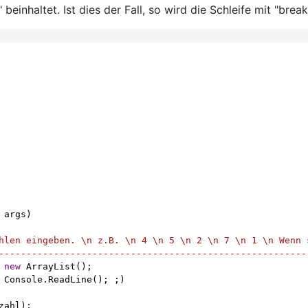
 beinhaltet. Ist dies der Fall, so wird die Schleife mit "break
 
args
)
hlen eingeben. \n z.B. \n 4 \n 5 \n 2 \n 7 \n 1 \n Wenn 
--------------------------------------------------------
new
ArrayList
();
Console
.
ReadLine
(); ;)
zahl
);