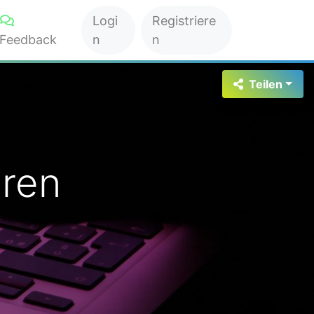
Logi
Registriere
Feedback
n
n
Teilen
eren