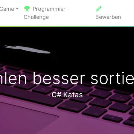
 Game
Programmier-
Challenge
Bewerben
len besser sorti
C# Katas