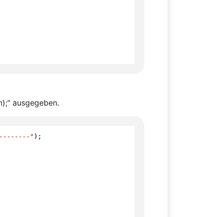
en);" ausgegeben.
--------"
);