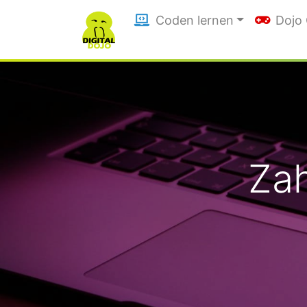
Coden lernen
Dojo
Zah