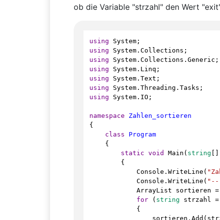
ob die Variable "strzahl" den Wert "exit"
using
System
;
using
System
.
Collections
;
using
System
.
Collections
.
Generic
;
using
System
.
Linq
;
using
System
.
Text
;
using
System
.
Threading
.
Tasks
;
using
System
.
IO
;
namespace
Zahlen_sortieren
{
class
Program
    {
static
void
Main
(
string
[]
        {
Console
.
WriteLine
(
"Za
Console
.
WriteLine
(
"--
ArrayList
sortieren
=
for
 (
string
strzahl
=
            {
sortieren
.
Add
(
str