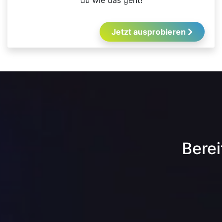
du wie das geht!
Jetzt ausprobieren
Berei