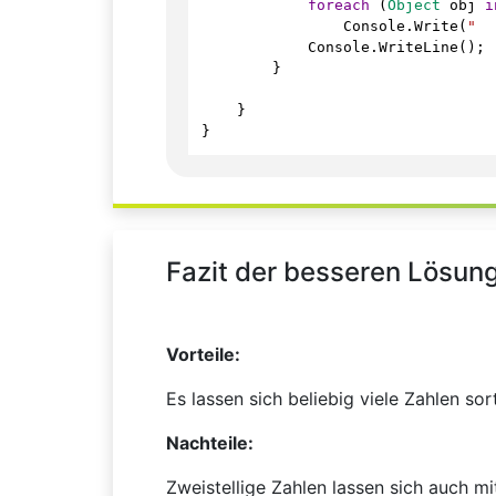
foreach
 (
Object
obj
i
Console
.
Write
(
"  
Console
.
WriteLine
();
        }
    }
}
Fazit der besseren Lösun
Vorteile:
Es lassen sich beliebig viele Zahlen sor
Nachteile:
Zweistellige Zahlen lassen sich auch mi