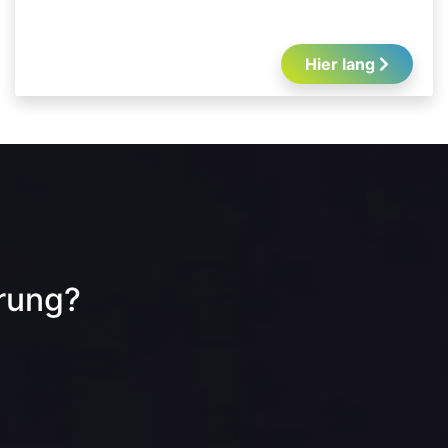
Hier lang
erung?