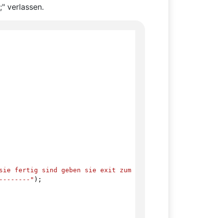
;" verlassen.
sie fertig sind geben sie exit zum beenden ein. \n Achtu
--------"
);