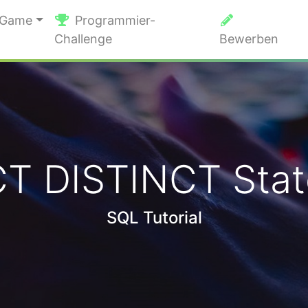
 Game
Programmier-
Challenge
Bewerben
T DISTINCT Sta
SQL Tutorial