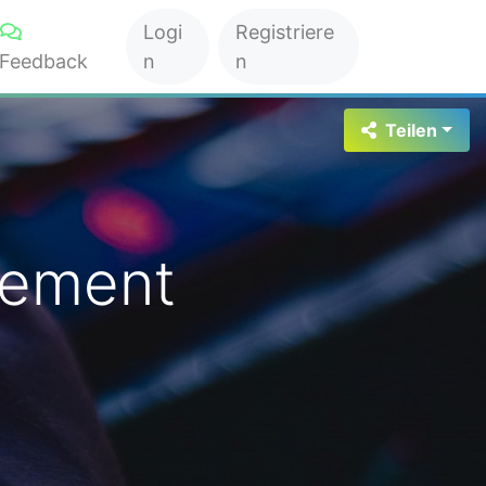
Logi
Registriere
Feedback
n
n
Teilen
tement