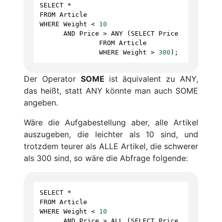
SELECT
*
FROM
Article
WHERE
Weight
<
10
AND
Price
>
ANY
 (
SELECT
Price
FROM
Article
WHERE
Weight
>
300
);
Der Operator
SOME
ist äquivalent zu ANY,
das heißt, statt ANY könnte man auch SOME
angeben.
Wäre die Aufgabestellung aber, alle Artikel
auszugeben, die leichter als 10 sind, und
trotzdem teurer als ALLE Artikel, die schwerer
als 300 sind, so wäre die Abfrage folgende:
SELECT
*
FROM
Article
WHERE
Weight
<
10
AND
Price
>
ALL
 (
SELECT
Price